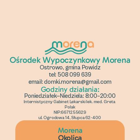
Ośrodek Wypoczynkowy Morena
Ostrowo, gmina Powidz
tel: 508 099 639
email: domki.morena@gmail.com
Godziny działania:
Poniedziałek—Niedziela: 8:00–20:00
Internistyczny Gabinet Lekarski lek. med. Greta 
Polak
NIP:6671255629
ul. Ogrodowa 14, Słupca 62-400 
Morena
Okolica